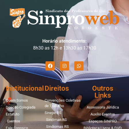
Horário atendimento:
8h30 as 12h e 13h30 as 17h30
Institucional
Direitos
Outros
Links
Quem Somos
Convenções Coletivas
de Trabalho
Direção Colegiada
Assessoria Jurídica
Sinepe RS
Estatuto
Auxílio Eventos
Sindiman RS
Eventos
Espaços SINPRO
Sindiomas RS
Fale Conosco
Biblioteca Livros & DVD