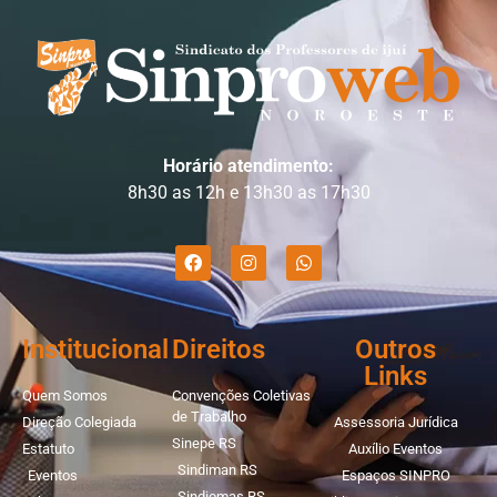
Horário atendimento:
8h30 as 12h e 13h30 as 17h30
Institucional
Direitos
Outros
Links
Quem Somos
Convenções Coletivas
de Trabalho
Direção Colegiada
Assessoria Jurídica
Sinepe RS
Estatuto
Auxílio Eventos
Sindiman RS
Eventos
Espaços SINPRO
Sindiomas RS